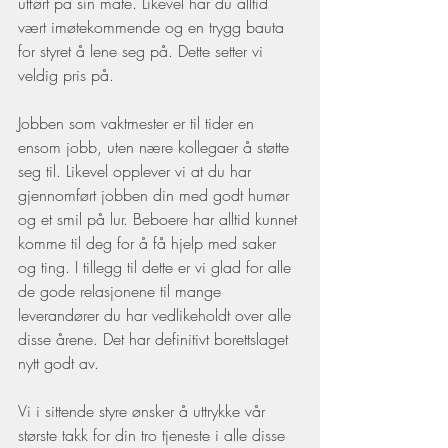
utført på sin måte. Likevel har du alltid 
vært imøtekommende og en trygg bauta 
for styret å lene seg på. Dette setter vi 
veldig pris på. 
Jobben som vaktmester er til tider en 
ensom jobb, uten nære kollegaer å støtte 
seg til. Likevel opplever vi at du har 
gjennomført jobben din med godt humør 
og et smil på lur. Beboere har alltid kunnet 
komme til deg for å få hjelp med saker 
og ting. I tillegg til dette er vi glad for alle 
de gode relasjonene til mange 
leverandører du har vedlikeholdt over alle 
disse årene. Det har definitivt borettslaget 
nytt godt av.
Vi i sittende styre ønsker å uttrykke vår 
største takk for din tro tjeneste i alle disse 