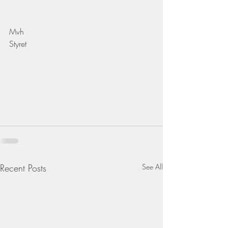
Mvh
Styret
Recent Posts
See All