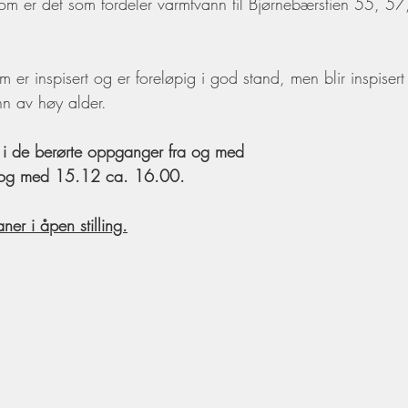
om er det som fordeler varmtvann til Bjørnebærstien 55, 5
er inspisert og er foreløpig i god stand, men blir inspisert
n av høy alder.
e i de berørte oppganger fra og med 
l og med 15.12 ca. 16.00.
ner i åpen stilling.