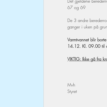
Det gjeldene berederr
67 og 69 
De 3 andre berederrom 
ganger i uken på grun
Varmtvannet blir bort
14.12. Kl. 09.00 ti
VIKTIG: Ikke gå fra kra
Mvh
Styret