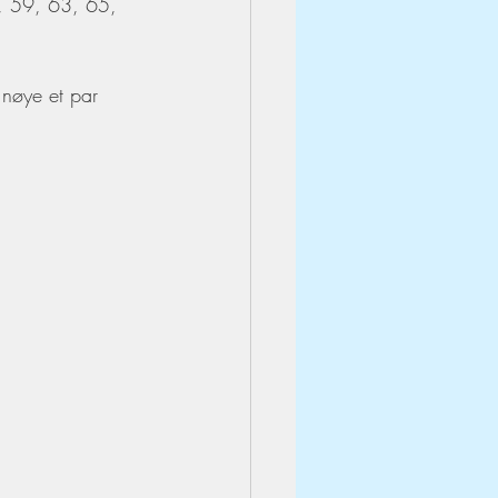
7, 59, 63, 65, 
 nøye et par 