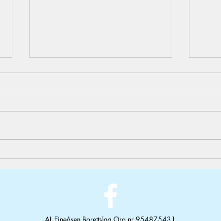
Parkering
Park
AL Eineåsen Borettslag Org.nr 954875431