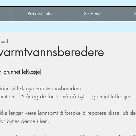
Praktisk info
Siste nytt
 read
 varmtvannsberedere
 grunnet lekkasje!
siden vi fikk nye varmtvannsberedere.
omtrent 15 år og de første må nå byttes grunnet lekkasjer.
ikke lenger være lønnsomt å forsøke å reparere disse, så det
for byttes denne uken.