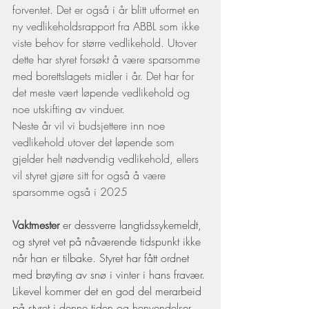
forventet. Det er også i år blitt utformet en 
ny vedlikeholdsrapport fra ABBL som ikke 
viste behov for større vedlikehold. Utover 
dette har styret forsøkt å være sparsomme 
med borettslagets midler i år. Det har for 
det meste vært løpende vedlikehold og 
noe utskifting av vinduer.
Neste år vil vi budsjettere inn noe 
vedlikehold utover det løpende som 
gjelder helt nødvendig vedlikehold, ellers 
vil styret gjøre sitt for også å være 
sparsomme også i 2025
Vaktmester
 er dessverre langtidssykemeldt, 
og styret vet på nåværende tidspunkt ikke 
når han er tilbake. Styret har fått ordnet 
med brøyting av snø i vinter i hans fravær. 
Likevel kommer det en god del merarbeid 
på styret i denne tiden og henvendelser 