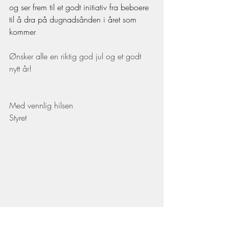
og ser frem til et godt initiativ fra beboere 
til å dra på dugnadsånden i året som 
kommer
Ønsker alle en riktig god jul og et godt 
nytt år!
Med vennlig hilsen
Styret
God jul og godt nytt år!