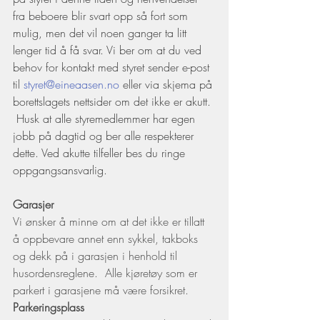
fra beboere blir svart opp så fort som 
mulig, men det vil noen ganger ta litt 
lenger tid å få svar. Vi ber om at du ved 
behov for kontakt med styret sender e-post 
til 
styret@eineaasen.no
 eller via skjema på 
borettslagets nettsider om det ikke er akutt.
 Husk at alle styremedlemmer har egen 
jobb på dagtid og ber alle respekterer 
dette. Ved akutte tilfeller bes du ringe 
oppgangsansvarlig.
Garasjer
Vi ønsker å minne om at det ikke er tillatt 
å oppbevare annet enn sykkel, takboks 
og dekk på i garasjen i henhold til 
husordensreglene.  Alle kjøretøy som er 
parkert i garasjene må være forsikret. 
Parkeringsplass